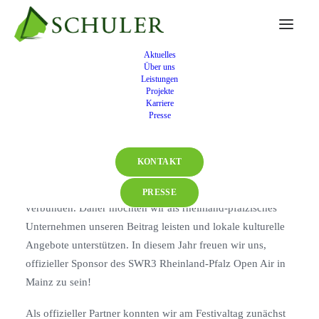
Aktuelles
Über uns
Schuler sponsert das SWR3
Leistungen
Projekte
Rheinland-Pfalz Open Air 2023
Karriere
Presse
Seit über 50 Jahren liegt der Hauptsitz der Schuler Service
KONTAKT
Group im Rhein-Main-Gebiet, in Klein-Winternheim bei
Mainz. Genauso lange fühlen wir uns mit der Region
PRESSE
verbunden. Daher möchten wir als rheinland-pfälzisches
Unternehmen unseren Beitrag leisten und lokale kulturelle
Angebote unterstützen. In diesem Jahr freuen wir uns,
offizieller Sponsor des SWR3 Rheinland-Pfalz Open Air in
Mainz zu sein!
Als offizieller Partner konnten wir am Festivaltag zunächst