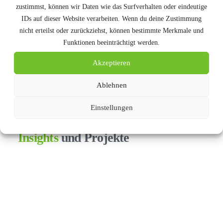
Group mit Weitblick, Engagement und einem starken
zustimmst, können wir Daten wie das Surfverhalten oder eindeutige
Wertefundament. Gemeinsam mit
Dennis Willen,
IDs auf dieser Website verarbeiten. Wenn du deine Zustimmung
nicht erteilst oder zurückziehst, können bestimmte Merkmale und
Thomas Eder, Daniel Hennig, Max Paschke und
Funktionen beeinträchtigt werden.
Timm Wulf Schneider
bildet die Geschäftsführung
ein starkes Team, das Erfahrung, Innovationskraft und
Akzeptieren
Verantwortung vereint – für eine erfolgreiche Zukunft.
Ablehnen
WEITERE INFOS
Einstellungen
Insights
und Projekte