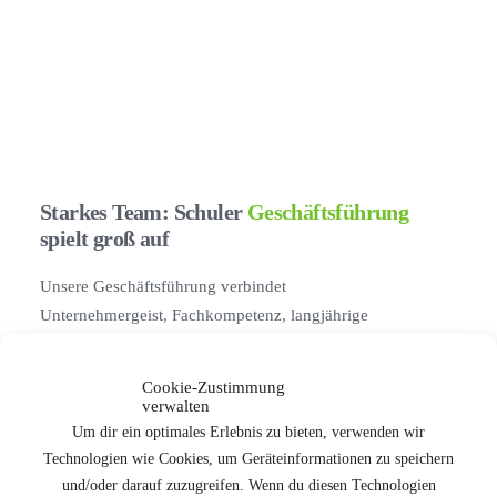
Starkes Team: Schuler
Geschäftsführung
spielt groß auf
Unsere Geschäftsführung verbindet
Unternehmergeist, Fachkompetenz, langjährige
Erfahrung und Innovationskraft zu einer perfekten
Einheit. Höchste Zufriedenheit von Kunden und
Cookie-Zustimmung
Mitarbeitenden stehen jederzeit im Fokus.
verwalten
Um dir ein optimales Erlebnis zu bieten, verwenden wir
Im Herzen des Familienunternehmens führen
Anna
Technologien wie Cookies, um Geräteinformationen zu speichern
und Gerhard Bukenberger
die Schuler Service
und/oder darauf zuzugreifen. Wenn du diesen Technologien